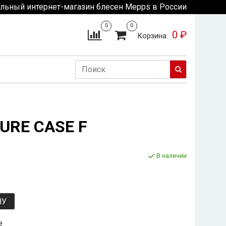
льный интернет-магазин блесен Mepps в России
0
0
0 ₽
Корзина:
LURE CASE F
В наличии
НУ
е