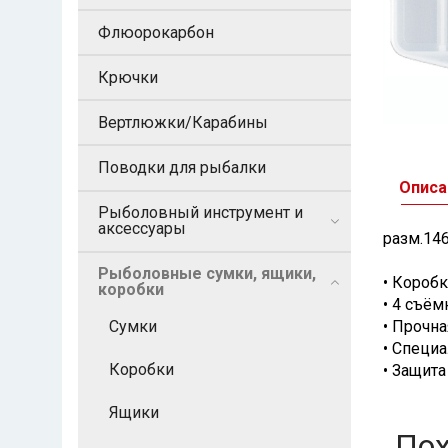
Флюорокарбон
Крючки
Вертлюжки/Карабины
Поводки для рыбалки
Описа
Рыболовный инструмент и
аксессуары
разм.14
Рыболовные сумки, ящики,
• Коробк
коробки
• 4 съё
Сумки
• Прочна
• Специ
Коробки
• Защит
Ящики
По