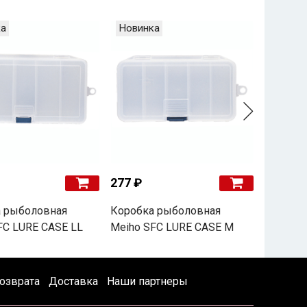
а
Новинка
Новин
277 ₽
665 ₽
 рыболовная
Коробка рыболовная
Коробк
FC LURE CASE LL
Meiho SFC LURE CASE M
Meiho S
озврата
Доставка
Наши партнеры