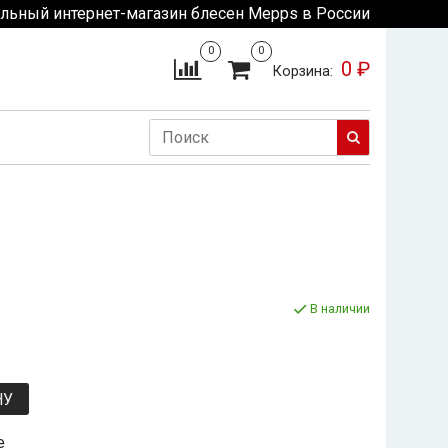
льный интернет-магазин блесен Mepps в России
0
0
0 ₽
Корзина:
В наличии
НУ
е