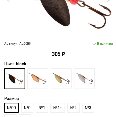
Артикул:
AL00BK
В наличии
305 ₽
Цвет:
black
Размер
№00
№0
№1
№1+
№2
№3