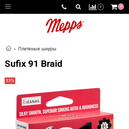
0
0
Плетеные шнуры
Sufix 91 Braid
33%