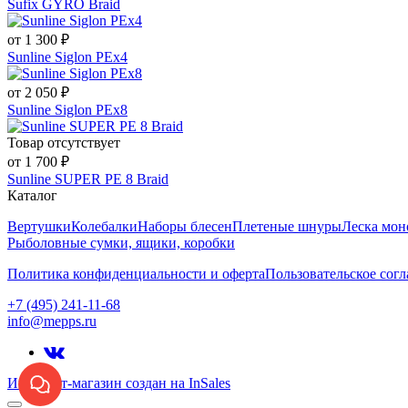
Sufix GYRO Braid
от 1 300 ₽
Sunline Siglon PEx4
от 2 050 ₽
Sunline Siglon PEx8
Товар отсутствует
от 1 700 ₽
Sunline SUPER PE 8 Braid
Каталог
Вертушки
Колебалки
Наборы блесен
Плетеные шнуры
Леска мон
Рыболовные сумки, ящики, коробки
Политика конфиденциальности и оферта
Пользовательское сог
+7 (495) 241-11-68
info@mepps.ru
Интернет-магазин создан на InSales