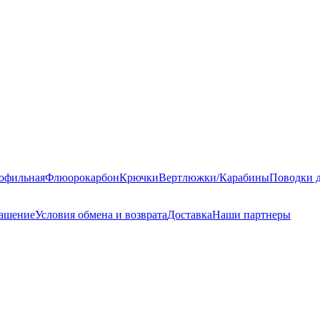
офильная
Флюорокарбон
Крючки
Вертлюжки/Карабины
Поводки 
лашение
Условия обмена и возврата
Доставка
Наши партнеры