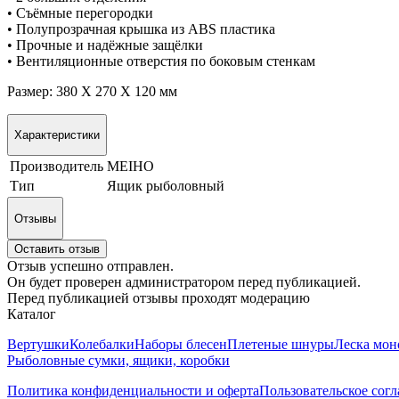
• Съёмные перегородки
• Полупрозрачная крышка из ABS пластика
• Прочные и надёжные защёлки
• Вентиляционные отверстия по боковым стенкам
Размер: 380 X 270 X 120 мм
Характеристики
Производитель
MEIHO
Тип
Ящик рыболовный
Отзывы
Оставить отзыв
Отзыв успешно отправлен.
Он будет проверен администратором перед публикацией.
Перед публикацией отзывы проходят модерацию
Каталог
Вертушки
Колебалки
Наборы блесен
Плетеные шнуры
Леска мон
Рыболовные сумки, ящики, коробки
Политика конфиденциальности и оферта
Пользовательское сог