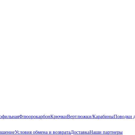
офильная
Флюорокарбон
Крючки
Вертлюжки/Карабины
Поводки 
лашение
Условия обмена и возврата
Доставка
Наши партнеры