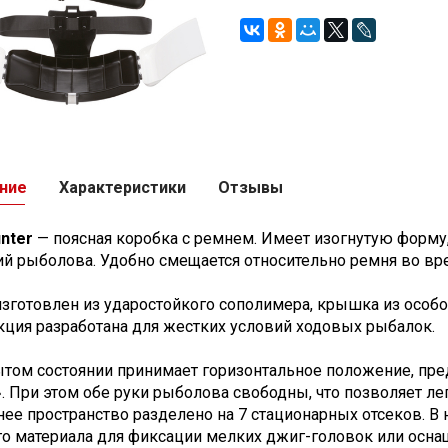
ние
Характеристики
Отзывы
unter
— поясная коробка с ремнем. Имеет изогнутую форму, 
й рыболова. Удобно смещается относительно ремня во вр
изготовлен из ударостойкого сополимера, крышка из особо
кция разработана для жестких условий ходовых рыбалок.
ытом состоянии принимает горизонтальное положение, пр
. При этом обе руки рыболова свободны, что позволяет ле
нее пространство разделено на 7 стационарных отсеков. В
го материала для фиксации мелких джиг-головок или осн