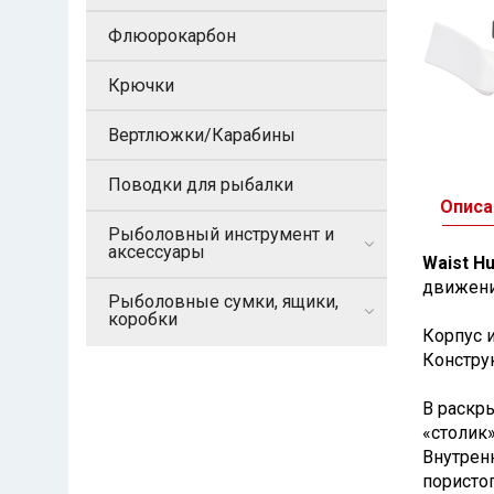
Флюорокарбон
Крючки
Вертлюжки/Карабины
Поводки для рыбалки
Описа
Рыболовный инструмент и
аксессуары
Waist H
движени
Рыболовные сумки, ящики,
коробки
Корпус 
Констру
В раскр
«столик»
Внутрен
пористо